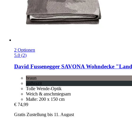
2 Optionen
5.0 (2)
David Fussenegger
SAVONA Wohndecke "Landsc
braun
anthrazit
Tolle Wende-Optik
Weich & anschmiegsam
Maße: 200 x 150 cm
€ 74,99
Gratis Zustellung bis 11. August