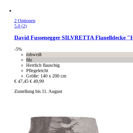
2 Optionen
5.0 (2)
David Fussenegger
SILVRETTA Flanelldecke "Hi
-5%
rohweiß
filz
Herrlich flauschig
Pflegeleicht
Größe: 140 x 200 cm
€ 47,45
€ 49,99
Zustellung bis 11. August