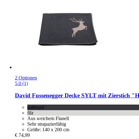
2 Optionen
5.0 (1)
David Fussenegger
Decke SYLT mit Zierstich "Hi
anthrazit
filz
Aus weichem Flanell
Sehr strapazierfähig
Größe: 140 x 200 cm
€ 74,99