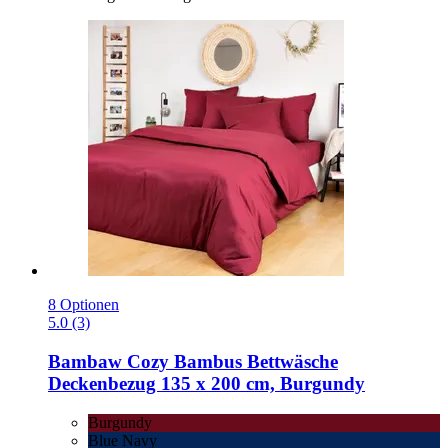
8 Optionen
5.0 (3)
Bambaw Cozy
Bambus Bettwäsche
Deckenbezug 135 x 200 cm, Burgundy
Burgundy
Blue Navy