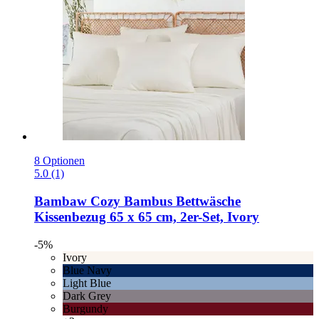
8 Optionen
5.0 (1)
Bambaw Cozy
Bambus Bettwäsche
Kissenbezug 65 x 65 cm, 2er-​Set, Ivory
-5%
Ivory
Blue Navy
Light Blue
Dark Grey
Burgundy