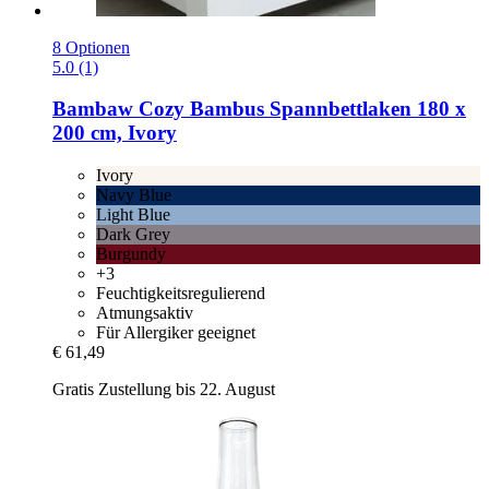
8 Optionen
5.0 (1)
Bambaw Cozy
Bambus Spannbettlaken 180 x
200 cm, Ivory
Ivory
Navy Blue
Light Blue
Dark Grey
Burgundy
+3
Feuchtigkeitsregulierend
Atmungsaktiv
Für Allergiker geeignet
€ 61,49
Gratis Zustellung bis 22. August