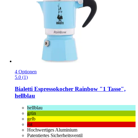
4 Optionen
5.0 (1)
Bialetti
Espressokocher Rainbow "1 Tasse",
hellblau
hellblau
grün
gelb
rot
Hochwertiges Aluminium
Patentiertes Sicherheitsventil