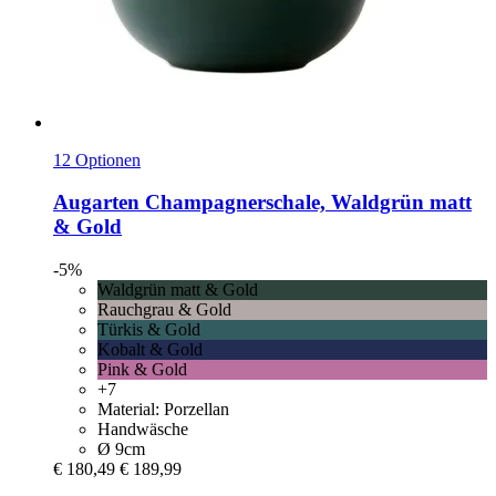
12 Optionen
Augarten
Champagnerschale, Waldgrün matt
& Gold
-5%
Waldgrün matt & Gold
Rauchgrau & Gold
Türkis & Gold
Kobalt & Gold
Pink & Gold
+7
Material: Porzellan
Handwäsche
Ø 9cm
€ 180,49
€ 189,99