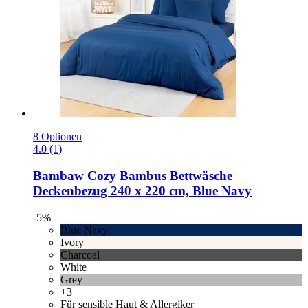
8 Optionen
4.0 (1)
Bambaw Cozy
Bambus Bettwäsche
Deckenbezug 240 x 220 cm, Blue Navy
-5%
Blue Navy
Ivory
Charcoal
White
Grey
+3
Für sensible Haut & Allergiker