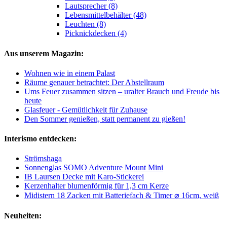
Lautsprecher (8)
Lebensmittelbehälter (48)
Leuchten (8)
Picknickdecken (4)
Aus unserem Magazin:
Wohnen wie in einem Palast
Räume genauer betrachtet: Der Abstellraum
Ums Feuer zusammen sitzen – uralter Brauch und Freude bis
heute
Glasfeuer - Gemütlichkeit für Zuhause
Den Sommer genießen, statt permanent zu gießen!
Interismo entdecken:
Strömshaga
Sonnenglas SOMO Adventure Mount Mini
IB Laursen Decke mit Karo-Stickerei
Kerzenhalter blumenförmig für 1,3 cm Kerze
Midistern 18 Zacken mit Batteriefach & Timer ⌀ 16cm, weiß
Neuheiten: