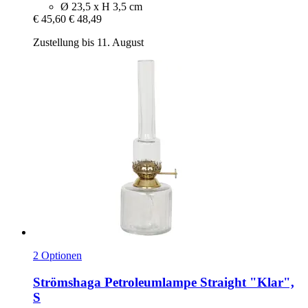
Ø 23,5 x H 3,5 cm
€ 45,60
€ 48,49
Zustellung bis 11. August
2 Optionen
Strömshaga
Petroleumlampe Straight "Klar",
S