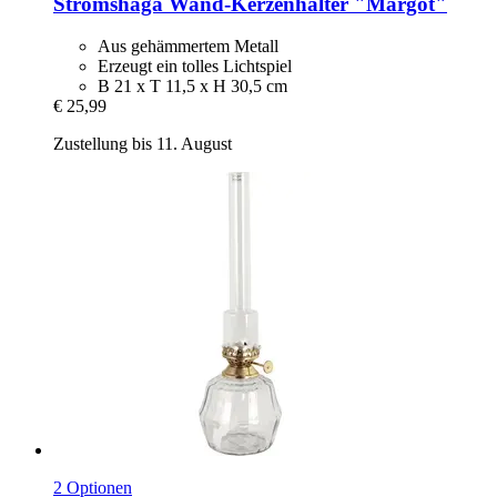
Strömshaga
Wand-​Kerzenhalter "Margot"
Aus gehämmertem Metall
Erzeugt ein tolles Lichtspiel
B 21 x T 11,5 x H 30,5 cm
€ 25,99
Zustellung bis 11. August
2 Optionen