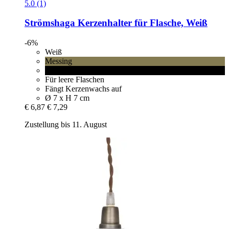
5.0 (1)
Strömshaga
Kerzenhalter für Flasche, Weiß
-6%
Weiß
Messing
Schwarz
Für leere Flaschen
Fängt Kerzenwachs auf
Ø 7 x H 7 cm
€ 6,87
€ 7,29
Zustellung bis 11. August