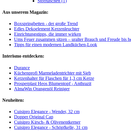
Stofftaschen (1)
Aus unserem Magazin:
Boxspringbetten - der große Trend
Edles Dekoelement Kerzenleuchter
Einrichtungstipps, die immer wirken
Ums Feuer zusammen sitzen – uralter Brauch und Freude bis h
Tipps für einen modernen Landküchen-Look
Interismo entdecken:
Durance
Küchenprofi Marmeladentrichter mit Sieb
Kerzenhalter für Flaschen für 1,3 cm Kerze
Prosperplast Heos Blumentopf - Anthrazit
AlmaWin Orangenöl Reiniger
Neuheiten:
Cuisipro Elegance - Wender, 32 cm
Dopper Original Cap
Cuisipro Kirsch- & Olivenentkerner
Cuisipro Elegance - Schöpfkelle, 31 cm