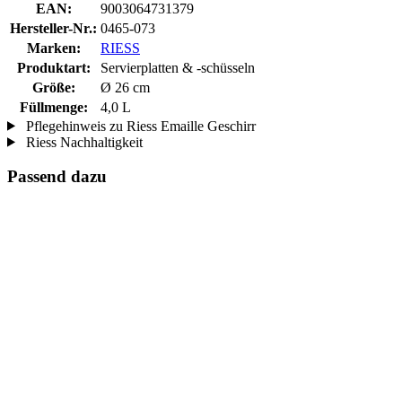
EAN:
9003064731379
Hersteller-Nr.:
0465-073
Marken:
RIESS
Produktart:
Servierplatten & -schüsseln
Größe:
Ø 26 cm
Füllmenge:
4,0 L
Pflegehinweis zu Riess Emaille Geschirr
Riess Nachhaltigkeit
Passend dazu