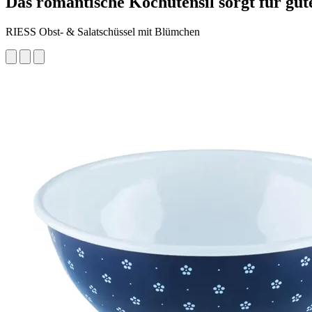
Das romantische Kochutensil sorgt für gu
RIESS Obst- & Salatschüssel mit Blümchen