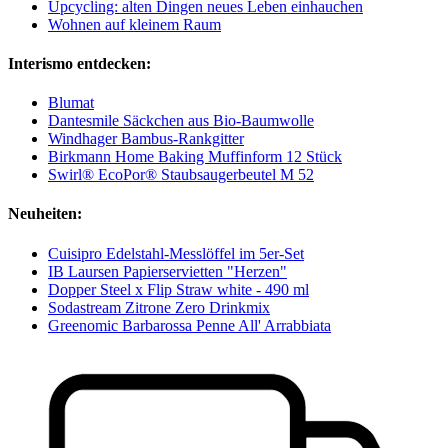
Upcycling: alten Dingen neues Leben einhauchen
Wohnen auf kleinem Raum
Interismo entdecken:
Blumat
Dantesmile Säckchen aus Bio-Baumwolle
Windhager Bambus-Rankgitter
Birkmann Home Baking Muffinform 12 Stück
Swirl® EcoPor® Staubsaugerbeutel M 52
Neuheiten:
Cuisipro Edelstahl-Messlöffel im 5er-Set
IB Laursen Papierservietten "Herzen"
Dopper Steel x Flip Straw white - 490 ml
Sodastream Zitrone Zero Drinkmix
Greenomic Barbarossa Penne All' Arrabbiata