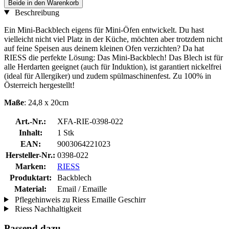
Beide in den Warenkorb
Beschreibung
Ein Mini-Backblech eigens für Mini-Öfen entwickelt. Du hast
vielleicht nicht viel Platz in der Küche, möchten aber trotzdem nicht
auf feine Speisen aus deinem kleinen Ofen verzichten? Da hat
RIESS die perfekte Lösung: Das Mini-Backblech! Das Blech ist für
alle Herdarten geeignet (auch für Induktion), ist garantiert nickelfrei
(ideal für Allergiker) und zudem spülmaschinenfest. Zu 100% in
Österreich hergestellt!
Maße
: 24,8 x 20cm
Art.-Nr.:
XFA-RIE-0398-022
Inhalt:
1 Stk
EAN:
9003064221023
Hersteller-Nr.:
0398-022
Marken:
RIESS
Produktart:
Backblech
Material:
Email / Emaille
Pflegehinweis zu Riess Emaille Geschirr
Riess Nachhaltigkeit
Passend dazu