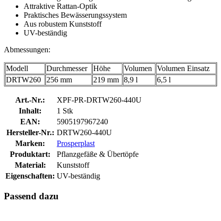
Attraktive Rattan-Optik
Praktisches Bewässerungssystem
Aus robustem Kunststoff
UV-beständig
Abmessungen:
Modell
Durchmesser
Höhe
Volumen
Volumen Einsatz
DRTW260
256 mm
219 mm
8,9 l
6,5 l
Art.-Nr.:
XPF-PR-DRTW260-440U
Inhalt:
1 Stk
EAN:
5905197967240
Hersteller-Nr.:
DRTW260-440U
Marken:
Prosperplast
Produktart:
Pflanzgefäße & Übertöpfe
Material:
Kunststoff
Eigenschaften:
UV-beständig
Passend dazu