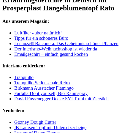
Erfahrungsberichte in Deutsch für
Prosperplast Hängeblumentopf Rato
Aus unserem Magazin:
Luftfilter - aber natürlich!
Tipps für ein schöneres Büro
Lechuza® Balconera: Das Geheimnis schöner Pflanzen
Der Interismo-Weihnachtsshop ist wieder da
Emailgeschirr – einfach gesund kochen
Interismo entdecken:
Tranquillo
Tranquillo Seifenschale Retro
Birkmann Ausstecher Flamingo
Farfalla Do it yourself, Bio-Raumspray
David Fussenegger Decke SYLT uni mit Zierstich
Neuheiten:
Gozney Dough Cutter
IB Laursen Topf mit Untersetzer beige
Leaves of Dawn Tissues