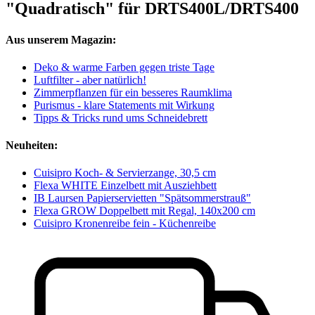
"Quadratisch" für DRTS400L/DRTS400
Aus unserem Magazin:
Deko & warme Farben gegen triste Tage
Luftfilter - aber natürlich!
Zimmerpflanzen für ein besseres Raumklima
Purismus - klare Statements mit Wirkung
Tipps & Tricks rund ums Schneidebrett
Neuheiten:
Cuisipro Koch- & Servierzange, 30,5 cm
Flexa WHITE Einzelbett mit Ausziehbett
IB Laursen Papierservietten "Spätsommerstrauß"
Flexa GROW Doppelbett mit Regal, 140x200 cm
Cuisipro Kronenreibe fein - Küchenreibe