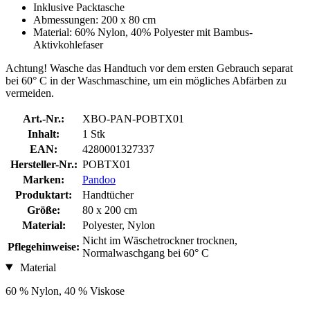
Inklusive Packtasche
Abmessungen: 200 x 80 cm
Material: 60% Nylon, 40% Polyester mit Bambus-
Aktivkohlefaser
Achtung! Wasche das Handtuch vor dem ersten Gebrauch separat
bei 60° C in der Waschmaschine, um ein mögliches Abfärben zu
vermeiden.
Art.-Nr.:
XBO-PAN-POBTX01
Inhalt:
1 Stk
EAN:
4280001327337
Hersteller-Nr.:
POBTX01
Marken:
Pandoo
Produktart:
Handtücher
Größe:
80 x 200 cm
Material:
Polyester, Nylon
Nicht im Wäschetrockner trocknen,
Pflegehinweise:
Normalwaschgang bei 60° C
Material
60 % Nylon, 40 % Viskose