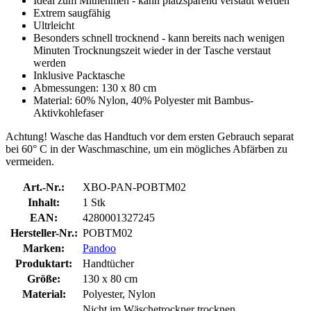
Ideal zum Mitnehmen - kann platzsparend verstaut werden
Extrem saugfähig
Ultrleicht
Besonders schnell trocknend - kann bereits nach wenigen
Minuten Trocknungszeit wieder in der Tasche verstaut
werden
Inklusive Packtasche
Abmessungen: 130 x 80 cm
Material: 60% Nylon, 40% Polyester mit Bambus-
Aktivkohlefaser
Achtung! Wasche das Handtuch vor dem ersten Gebrauch separat
bei 60° C in der Waschmaschine, um ein mögliches Abfärben zu
vermeiden.
Art.-Nr.:
XBO-PAN-POBTM02
Inhalt:
1 Stk
EAN:
4280001327245
Hersteller-Nr.:
POBTM02
Marken:
Pandoo
Produktart:
Handtücher
Größe:
130 x 80 cm
Material:
Polyester, Nylon
Nicht im Wäschetrockner trocknen,