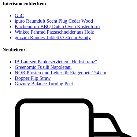
Interismo entdecken:
GuC
ipuro Raumduft Scent Plug Cedar Wood
Küchenprofi BBQ Dutch Oven Kastenform
Winkee Fahrrad Pizzaschneider aus Holz
guzzini Rundes Tablett Ø 36 cm Vanity
Neuheiten:
IB Laursen Papierservietten "Herbstkranz"
Greenomic Fusilli Napoletani
NOR Pfosten und Leiter für Etagenbett 154 cm
Dopper Flip Straw
Gozney Balance Turning Peel