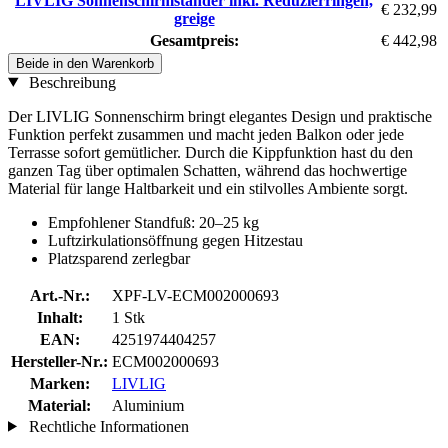
LIVLIG Sonnenschirmständer inkl. Reduzierringen,
€ 232,99
greige
Gesamtpreis:
€ 442,98
Beide in den Warenkorb
Beschreibung
Der LIVLIG Sonnenschirm bringt elegantes Design und praktische
Funktion perfekt zusammen und macht jeden Balkon oder jede
Terrasse sofort gemütlicher. Durch die Kippfunktion hast du den
ganzen Tag über optimalen Schatten, während das hochwertige
Material für lange Haltbarkeit und ein stilvolles Ambiente sorgt.
Empfohlener Standfuß: 20–25 kg
Luftzirkulationsöffnung gegen Hitzestau
Platzsparend zerlegbar
Art.-Nr.:
XPF-LV-ECM002000693
Inhalt:
1 Stk
EAN:
4251974404257
Hersteller-Nr.:
ECM002000693
Marken:
LIVLIG
Material:
Aluminium
Rechtliche Informationen