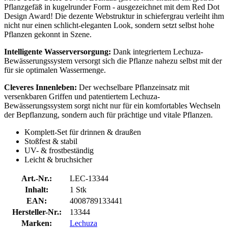
Pflanzgefäß in kugelrunder Form - ausgezeichnet mit dem Red Dot
Design Award! Die dezente Webstruktur in schiefergrau verleiht ihm
nicht nur einen schlicht-eleganten Look, sondern setzt selbst hohe
Pflanzen gekonnt in Szene.
Intelligente Wasserversorgung:
Dank integriertem Lechuza-
Bewässerungssystem versorgt sich die Pflanze nahezu selbst mit der
für sie optimalen Wassermenge.
Cleveres Innenleben:
Der wechselbare Pflanzeinsatz mit
versenkbaren Griffen und patentiertem Lechuza-
Bewässerungssystem sorgt nicht nur für ein komfortables Wechseln
der Bepflanzung, sondern auch für prächtige und vitale Pflanzen.
Komplett-Set für drinnen & draußen
Stoßfest & stabil
UV- & frostbeständig
Leicht & bruchsicher
Art.-Nr.:
LEC-13344
Inhalt:
1 Stk
EAN:
4008789133441
Hersteller-Nr.:
13344
Marken:
Lechuza