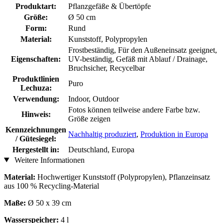
Produktart:
Pflanzgefäße & Übertöpfe
Größe:
Ø 50 cm
Form:
Rund
Material:
Kunststoff, Polypropylen
Frostbeständig, Für den Außeneinsatz geeignet,
Eigenschaften:
UV-beständig, Gefäß mit Ablauf / Drainage,
Bruchsicher, Recycelbar
Produktlinien
Puro
Lechuza:
Verwendung:
Indoor, Outdoor
Fotos können teilweise andere Farbe bzw.
Hinweis:
Größe zeigen
Kennzeichnungen
Nachhaltig produziert
,
Produktion in Europa
/ Gütesiegel:
Hergestellt in:
Deutschland, Europa
Weitere Informationen
Material:
Hochwertiger Kunststoff (Polypropylen), Pflanzeinsatz
aus 100 % Recycling-Material
Maße:
Ø 50 x 39 cm
Wasserspeicher:
4 l