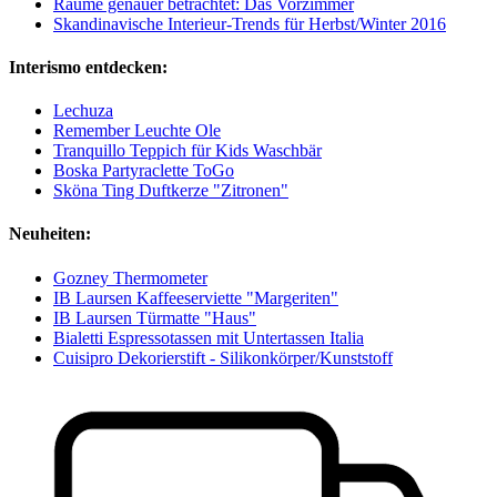
Räume genauer betrachtet: Das Vorzimmer
Skandinavische Interieur-Trends für Herbst/Winter 2016
Interismo entdecken:
Lechuza
Remember Leuchte Ole
Tranquillo Teppich für Kids Waschbär
Boska Partyraclette ToGo
Sköna Ting Duftkerze "Zitronen"
Neuheiten:
Gozney Thermometer
IB Laursen Kaffeeserviette "Margeriten"
IB Laursen Türmatte "Haus"
Bialetti Espressotassen mit Untertassen Italia
Cuisipro Dekorierstift - Silikonkörper/Kunststoff