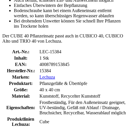
Auch befüllt, schnelles Ein- und Auswechseln möglich
Einfaches Überwintern der Bepflanzung
Bodenschraube kann bei einem Außeneinsatz entfernt
werden, so kann überschüssiges Regenwasser ablaufen
Bei drohendem Unwetter können Sie schnell Ihre Pflanzen
ins Trockene holen
Der CUBE 40 Pflanzeinsatz passt auch in CUBICO 40, CUBICO
Alto und TRIO 40 von Lechuza.
Art.-Nr.:
LEC-15384
Inhalt:
1 Stk
EAN:
4008789153845
Hersteller-Nr.:
15384
Marken:
Lechuza
Produktart:
Pflanzgefäße & Übertöpfe
Größe:
40 x 40 cm
Material:
Kunststoff, Recycelter Kunststoff
Frostbeständig, Für den Außeneinsatz geeignet,
Eigenschaften:
UV-beständig, Gefäß mit Ablauf / Drainage,
Bruchsicher, Recycelbar, Wasserablauf möglich
Produktlinien
Cube
Lechuza: