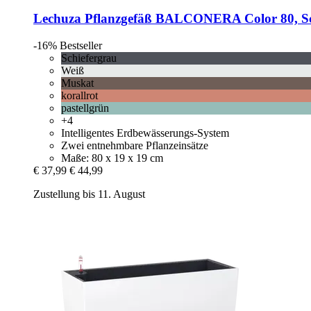
Lechuza
Pflanzgefäß BALCONERA Color 80, Sc
-16%
Bestseller
Schiefergrau
Weiß
Muskat
korallrot
pastellgrün
+4
Intelligentes Erdbewässerungs-System
Zwei entnehmbare Pflanzeinsätze
Maße: 80 x 19 x 19 cm
€ 37,99
€ 44,99
Zustellung bis 11. August