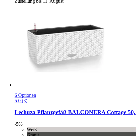
Zustellung bis 11. August
6 Optionen
5.0 (3)
Lechuza
Pflanzgefäß BALCONERA Cottage 50,
-5%
Weiß
Granit