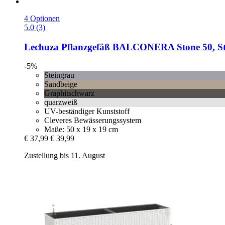
4 Optionen
5.0 (3)
Lechuza
Pflanzgefäß BALCONERA Stone 50, St
-5%
Steingrau
Sandbeige
Graphitschwarz
quarzweiß
UV-beständiger Kunststoff
Cleveres Bewässerungssystem
Maße: 50 x 19 x 19 cm
€ 37,99
€ 39,99
Zustellung bis 11. August