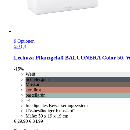
9 Optionen
5.0 (5)
Lechuza
Pflanzgefäß BALCONERA Color 50, W
-15%
Weiß
Schiefergrau
Muskat
korallrot
pastellgrün
+4
Intelligentes Bewässerungssystem
UV-beständiger Kunststoff
Maße: 50 x 19 x 19 cm
€ 29,90
€ 34,99