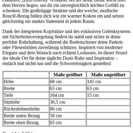
dem Herzen liegen, um dir ein unvergleichlich leichtes Gefühl zu
schenken. Die großzügige Struktur und der weiche, modische
Bouclé-Bezug hüllen dich wie ein warmer Kokon ein und setzen
gleichzeitig ein starkes Statement in jedem Raum.
Dank der integrierten Kopfstütze und des exklusiven Gelenksystems
mit Sicherheitsverriegelung findest du stabil und sicher in deine
perfekte Ruhehaltung, während die Bodenschoner deine Parkett-
oder Fliesenböden zuverlässig schützen. Inspiriert von moderner
Eleganz und dem Wunsch nach echtem Loslassen, ist dieser Sessel
der ideale Ort für deine tägliche Dosis Ruhe und Inspiration –
einfach mal nichts tun und die Schwerelosigkeit genießen!
Maße geöffnet
Maße ungeöffnet
Höhe
68 cm
141 cm
Breite
63 cm
63 cm
Tiefe
164 cm
15 cm
Sitzhöhe
30,5 cm
Rückenlehnenhöhe
86 cm
Breite unten Bezug
58 cm
Breite oben Bezug
65 cm