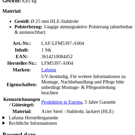
Gewicht:
8,85 kg
Material:
Gestell:
Ø 25 mm HLE-Stahlrohr
Polsterbezug:
3-lagige atmungsaktive Polsterung (abnehmbar
& austauschbar)
Art.-Nr.:
LAF-LFM5397-A004
Inhalt:
1 Stk
EAN:
3614210084452
Hersteller-Nr.:
LFM5397-A004
Marken:
Lafuma
UV-beständig, Für weitere Informationen zu
Montage, Nachbehandlung und Pflege bitte
Eigenschaften:
unbedingt Montage- & Pflegeanleitung
beachten
Kennzeichnungen
Produktion in Europa
, 5 Jahre Garantie
/ Gütesiegel:
Material:
Acier Steel - Stahlrohr, lackiert (HLE)
Lafuma Herstellergarantie
Rechtliche Informationen
Passend dazu