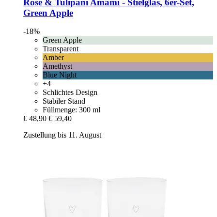
Rose & Tulipani
Amami -​ Stielglas, 6er-​Set,
Green Apple
-18%
Green Apple
Transparent
Amber
Amethyst
Blue Night
+4
Schlichtes Design
Stabiler Stand
Füllmenge: 300 ml
€ 48,90
€ 59,40
Zustellung bis 11. August