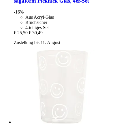
sagaform
Picknick Glas, 4er-​Set
-16%
Aus Acryl-Glas
Bruchsicher
4-teiliges Set
€ 25,50
€ 30,49
Zustellung bis 11. August