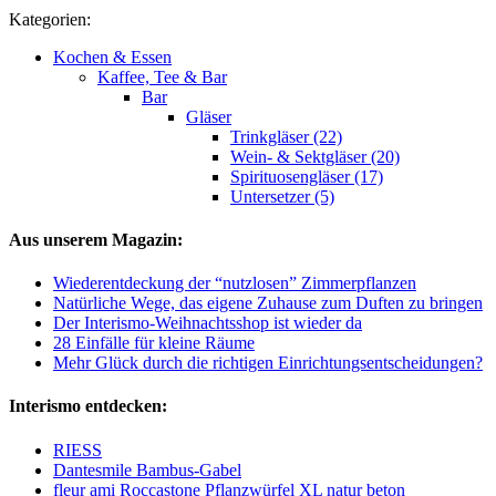
Kategorien:
Kochen & Essen
Kaffee, Tee & Bar
Bar
Gläser
Trinkgläser (22)
Wein- & Sektgläser (20)
Spirituosengläser (17)
Untersetzer (5)
Aus unserem Magazin:
Wiederentdeckung der “nutzlosen” Zimmerpflanzen
Natürliche Wege, das eigene Zuhause zum Duften zu bringen
Der Interismo-Weihnachtsshop ist wieder da
28 Einfälle für kleine Räume
Mehr Glück durch die richtigen Einrichtungsentscheidungen?
Interismo entdecken:
RIESS
Dantesmile Bambus-Gabel
fleur ami Roccastone Pflanzwürfel XL natur beton