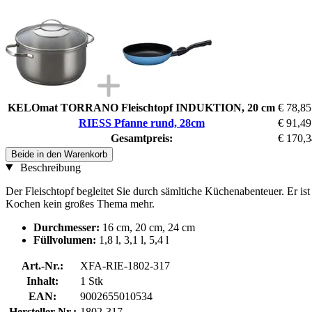
KELOmat TORRANO Fleischtopf INDUKTION, 20 cm
€ 78,85
RIESS Pfanne rund, 28cm
€ 91,49
Gesamtpreis:
€ 170,3
Beide in den Warenkorb
Beschreibung
Der Fleischtopf begleitet Sie durch sämltiche Küchenabenteuer. Er is
Kochen kein großes Thema mehr.
Durchmesser:
16 cm, 20 cm, 24 cm
Füllvolumen:
1,8 l, 3,1 l, 5,4 l
Art.-Nr.:
XFA-RIE-1802-317
Inhalt:
1 Stk
EAN:
9002655010534
Hersteller-Nr.:
1802-317