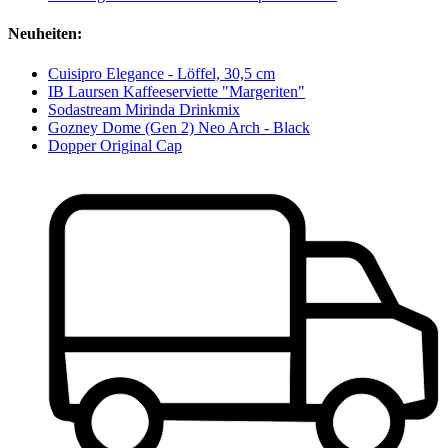
Neuheiten:
Cuisipro Elegance - Löffel, 30,5 cm
IB Laursen Kaffeeserviette "Margeriten"
Sodastream Mirinda Drinkmix
Gozney Dome (Gen 2) Neo Arch - Black
Dopper Original Cap