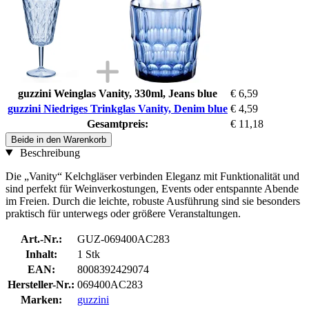
guzzini Weinglas Vanity, 330ml, Jeans blue
€ 6,59
guzzini Niedriges Trinkglas Vanity, Denim blue
€ 4,59
Gesamtpreis:
€ 11,18
Beide in den Warenkorb
Beschreibung
Die „Vanity“ Kelchgläser verbinden Eleganz mit Funktionalität und
sind perfekt für Weinverkostungen, Events oder entspannte Abende
im Freien. Durch die leichte, robuste Ausführung sind sie besonders
praktisch für unterwegs oder größere Veranstaltungen.
Art.-Nr.:
GUZ-069400AC283
Inhalt:
1 Stk
EAN:
8008392429074
Hersteller-Nr.:
069400AC283
Marken:
guzzini