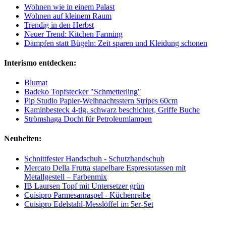
Wohnen wie in einem Palast
Wohnen auf kleinem Raum
Trendig in den Herbst
Neuer Trend: Kitchen Farming
Dampfen statt Bügeln: Zeit sparen und Kleidung schonen
Interismo entdecken:
Blumat
Badeko Topfstecker "Schmetterling"
Pip Studio Papier-Weihnachtsstern Stripes 60cm
Kaminbesteck 4-tlg. schwarz beschichtet, Griffe Buche
Strömshaga Docht für Petroleumlampen
Neuheiten:
Schnittfester Handschuh - Schutzhandschuh
Mercato Della Frutta stapelbare Espressotassen mit
Metallgestell – Farbenmix
IB Laursen Topf mit Untersetzer grün
Cuisipro Parmesanraspel - Küchenreibe
Cuisipro Edelstahl-Messlöffel im 5er-Set