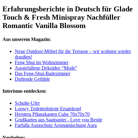
Erfahrungsberichte in Deutsch für Glade
Touch & Fresh Minispray Nachfüller
Romantic Vanilla Blossom
Aus unserem Magazin:
Neue Outdoor-Möbel für die Terrasse – wir wohnen wieder
draußen!
Feng Shui im Wohnzimmer
Ausgefallene Dekoidee “Mode”
Das Feng-Shui-Badezimmer
Duftende Gefühle
Interismo entdecken:
Schulte-Ufer
Loowy Toilettenbürste Ersatzkopf
Herstera Pflanzkasten Cube 70x70x70
Grußkarten aus Saatpapier - Love you Bestie
Farfalla Auraschutz Aromamischung Aura
Neuheiten: