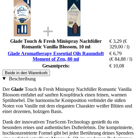
Glade Touch & Fresh Minispray Nachfüller
€ 3,29
(€
Romantic Vanilla Blossom, 10 ml
329,00 / l)
Glade Aromatherapy Essential Oils Raumduft
€ 6,79
Moment of Zen, 80 ml
(€ 84,88 / l)
Gesamtpreis:
€ 10,08
Beide in den Warenkorb
Beschreibung
Der
Glade
Touch & Fresh Minispray Nachfüller Romantic Vanilla
Blossom entfaltet auf sanften Knopfdruck einen feinen, warmen
Sprühnebel. Die harmonische Komposition verbindet die süßen
Noten von Vanille mit dem eleganten Charakter weißer Blüten und
einer dezenten, holzigen Basis.
Dank der innovativen TrueScent-Technology genießt du ein
besonders reines und authentisches Dufterlebnis. Die komprimierte,
hochkonzentrierte Formel gibt bei jeder Berührung deines Spenders