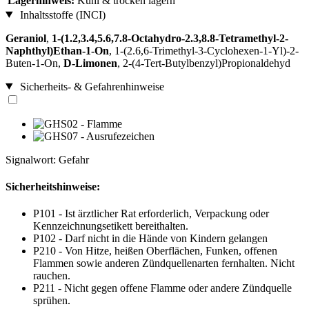
Lagerhinweis:
Kühl & trocken lagern
Inhaltsstoffe (INCI)
Geraniol
,
1-(1.2,3.4,5.6,7.8-Octahydro-2.3,8.8-Tetramethyl-2-
Naphthyl)Ethan-1-On
, 1-(2.6,6-Trimethyl-3-Cyclohexen-1-Yl)-2-
Buten-1-On,
D-Limonen
, 2-(4-Tert-Butylbenzyl)Propionaldehyd
Sicherheits- & Gefahrenhinweise
Signalwort: Gefahr
Sicherheitshinweise:
P101 - Ist ärztlicher Rat erforderlich, Verpackung oder
Kennzeichnungsetikett bereithalten.
P102 - Darf nicht in die Hände von Kindern gelangen
P210 - Von Hitze, heißen Oberflächen, Funken, offenen
Flammen sowie anderen Zündquellenarten fernhalten. Nicht
rauchen.
P211 - Nicht gegen offene Flamme oder andere Zündquelle
sprühen.