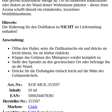
eine perfekt kontrollierte Menge ab. Ob im modernen Badezimmer
oder diskret an der Wand deiner Wohnräume platziert – dieses feine
Aroma schafft überall ein einladendes, luxuriöses
Wohlfühlambiente.
Hinweis:
Die Halterung für den Duftflakon ist
NICHT
im Lieferumfang
enthalten!
Anwendung:
Öffne den Halter, setze die Duftkartusche ein und drücke sie
leicht hinein, bis sie hörbar einklickt.
Klappe das Gehäuse des Minisprays wieder komplett zu.
Stelle den Spender an den gewünschten Ort oder befestige ihn
an der Wand.
Drücke für die Duftabgabe einfach leicht auf die Mitte des
Gehäusedeckels.
Art.-Nr.:
XOF-MUE-353597
Inhalt:
10 ml
EAN:
5000204078381
Hersteller-Nr.:
353597
Marken:
Glade