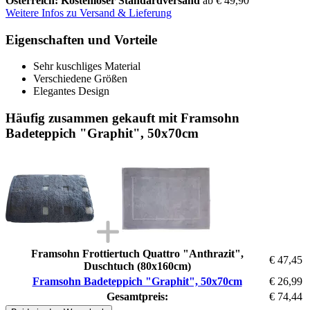
Österreich: Kostenloser Standardversand
ab € 49,90
Weitere Infos zu Versand & Lieferung
Eigenschaften und Vorteile
Sehr kuschliges Material
Verschiedene Größen
Elegantes Design
Häufig zusammen gekauft mit Framsohn
Badeteppich "Graphit", 50x70cm
Framsohn Frottiertuch Quattro "Anthrazit",
€ 47,45
Duschtuch (80x160cm)
Framsohn Badeteppich "Graphit", 50x70cm
€ 26,99
Gesamtpreis:
€ 74,44