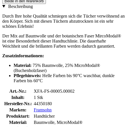
Beide in den Warenkorb
Beschreibung
Durch Ihre hohe Qualität schmiegen sich die Tücher verwöhnend an
den Körper. Sich mit diesen Tüchern abzutrocknen ist ein sehr
schönes Erlebnis!
Der Mix auf Baumwolle und der botanischen Faser MircoModal®
ist eine Besonderheit dieser Handtuchlinie. Die dauerhafte
Weichheit und die brillanten Farben werden dadurch garantiert.
Zusatzinformationen:
Material:
75% Baumwolle, 25% MicroModal®
(Buchenholzfaser)
Pflegehinweis:
Helle Farben bis 90°C waschbar, dunkle
Farben bis 60°C
Art.-Nr.:
XFA-FS-00005.00002
Inhalt:
1 Stk
Hersteller-Nr.:
44350180
Marken:
Framsohn
Produktart:
Handtücher
Material:
Baumwolle, MicroModal®