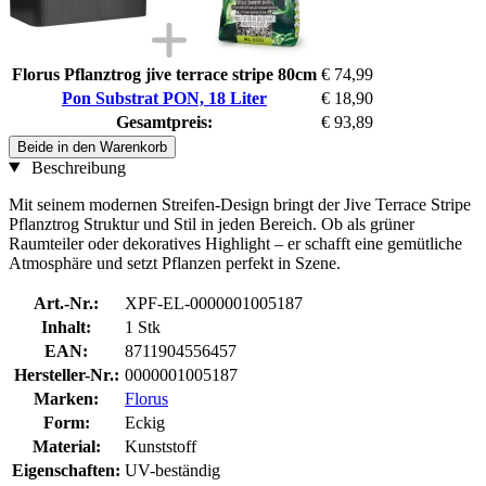
Florus Pflanztrog jive terrace stripe 80cm
€ 74,99
Pon Substrat PON, 18 Liter
€ 18,90
Gesamtpreis:
€ 93,89
Beide in den Warenkorb
Beschreibung
Mit seinem modernen Streifen-Design bringt der Jive Terrace Stripe
Pflanztrog Struktur und Stil in jeden Bereich. Ob als grüner
Raumteiler oder dekoratives Highlight – er schafft eine gemütliche
Atmosphäre und setzt Pflanzen perfekt in Szene.
Art.-Nr.:
XPF-EL-0000001005187
Inhalt:
1 Stk
EAN:
8711904556457
Hersteller-Nr.:
0000001005187
Marken:
Florus
Form:
Eckig
Material:
Kunststoff
Eigenschaften:
UV-beständig