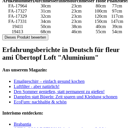
Artikelnummer
Durchmesser
Innendurchmesser
Höhe
Pflanztiefe
FA-17964
30cm
23cm
80cm
77cm
FA-17327
31cm
23cm
100cm
97cm
FA-17329
32cm
23cm
120cm
117cm
FA-17331
34cm
23cm
150cm
147cm
19411
50cm
38cm
40cm
39cm
19413
68cm
46cm
55cm
54cm
Dieses Produkt bewerten
Erfahrungsberichte in Deutsch für fleur
ami Übertopf Loft "Aluminium"
Aus unserem Magazin:
Emailgeschirr – einfach gesund kochen
Luftfilter - aber natürlich!
Den Sommer genießen, statt permanent zu gießen!
Dampfen statt Bügeln: Zeit sparen und Kleidung schonen
EcoFurn: nachhaltig & schön
Interismo entdecken:
Brabantia