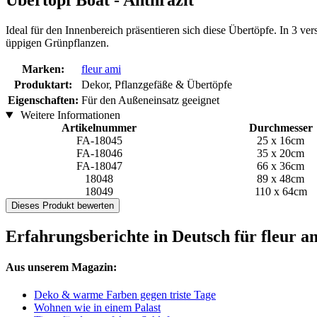
Übertopf Boat - Anthrazit
Ideal für den Innenbereich präsentieren sich diese Übertöpfe. In 3 v
üppigen Grünpflanzen.
Marken:
fleur ami
Produktart:
Dekor, Pflanzgefäße & Übertöpfe
Eigenschaften:
Für den Außeneinsatz geeignet
Weitere Informationen
Artikelnummer
Durchmesser
FA-18045
25 x 16cm
FA-18046
35 x 20cm
FA-18047
66 x 36cm
18048
89 x 48cm
18049
110 x 64cm
Dieses Produkt bewerten
Erfahrungsberichte in Deutsch für fleur a
Aus unserem Magazin:
Deko & warme Farben gegen triste Tage
Wohnen wie in einem Palast