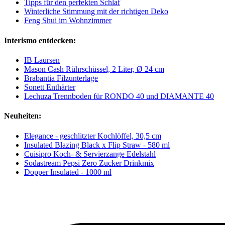
Tipps für den perfekten Schlaf
Winterliche Stimmung mit der richtigen Deko
Feng Shui im Wohnzimmer
Interismo entdecken:
IB Laursen
Mason Cash Rührschüssel, 2 Liter, Ø 24 cm
Brabantia Filzunterlage
Sonett Enthärter
Lechuza Trennboden für RONDO 40 und DIAMANTE 40
Neuheiten:
Elegance - geschlitzter Kochlöffel, 30,5 cm
Insulated Blazing Black x Flip Straw - 580 ml
Cuisipro Koch- & Servierzange Edelstahl
Sodastream Pepsi Zero Zucker Drinkmix
Dopper Insulated - 1000 ml