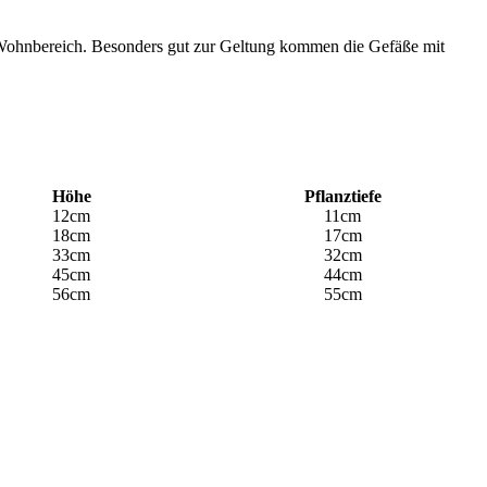
ren Wohnbereich. Besonders gut zur Geltung kommen die Gefäße mit
Höhe
Pflanztiefe
12cm
11cm
18cm
17cm
33cm
32cm
45cm
44cm
56cm
55cm