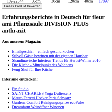
FA-22344
35cm
30cm
120cm
40cm
17897
Dieses Produkt bewerten
Erfahrungsberichte in Deutsch für fleur
ami Pflanzsäule DIVISION PLUS
anthrazit
Aus unserem Magazin:
Emailgeschirr – einfach gesund kochen
Stilvoll Gäste bewirten mit der eigenen Hausbar
Skandinavische Interieur-Trends für Herbst/Winter 2016
Die Küche - Mittelpunkt des Wohnens
Feng Shui für Ihre Küche
Interismo entdecken:
Pip Studio
SAINT CHARLES Yoga Duftessenz
Mauro Ferretti Hocker Paris Schwarz
Gardena Comfort Reinigungsspritze ecoPulse
Dreamfarm Weinöffner Winopen