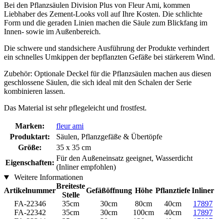
Bei den Pflanzsäulen Division Plus von Fleur Ami, kommen
Liebhaber des Zement-Looks voll auf Ihre Kosten. Die schlichte
Form und die geraden Linien machen die Säule zum Blickfang im
Innen- sowie im Außenbereich.
Die schwere und standsichere Ausführung der Produkte verhindert
ein schnelles Umkippen der bepflanzten Gefäße bei stärkerem Wind.
Zubehör: Optionale Deckel für die Pflanzsäulen machen aus diesen
geschlossene Säulen, die sich ideal mit den Schalen der Serie
kombinieren lassen.
Das Material ist sehr pflegeleicht und frostfest.
Marken:
fleur ami
Produktart:
Säulen, Pflanzgefäße & Übertöpfe
Größe:
35 x 35 cm
Für den Außeneinsatz geeignet, Wasserdicht
Eigenschaften:
(Inliner empfohlen)
Weitere Informationen
Breiteste
Artikelnummer
Gefäßöffnung
Höhe
Pflanztiefe
Inliner
Stelle
FA-22346
35cm
30cm
80cm
40cm
17897
FA-22342
35cm
30cm
100cm
40cm
17897