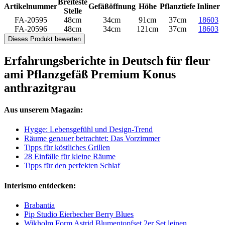
Breiteste
Artikelnummer
Gefäßöffnung
Höhe
Pflanztiefe
Inliner
Stelle
FA-20595
48cm
34cm
91cm
37cm
18603
FA-20596
48cm
34cm
121cm
37cm
18603
Dieses Produkt bewerten
Erfahrungsberichte in Deutsch für fleur
ami Pflanzgefäß Premium Konus
anthrazitgrau
Aus unserem Magazin:
Hygge: Lebensgefühl und Design-Trend
Räume genauer betrachtet: Das Vorzimmer
Tipps für köstliches Grillen
28 Einfälle für kleine Räume
Tipps für den perfekten Schlaf
Interismo entdecken:
Brabantia
Pip Studio Eierbecher Berry Blues
Wikholm Form Astrid Blumentopfset 2er Set leinen