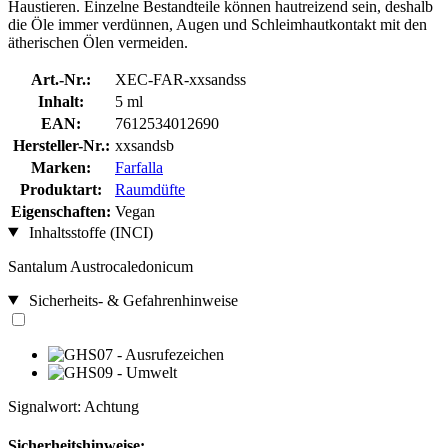
Haustieren. Einzelne Bestandteile können hautreizend sein, deshalb
die Öle immer verdünnen, Augen und Schleimhautkontakt mit den
ätherischen Ölen vermeiden.
Art.-Nr.:
XEC-FAR-xxsandss
Inhalt:
5 ml
EAN:
7612534012690
Hersteller-Nr.:
xxsandsb
Marken:
Farfalla
Produktart:
Raumdüfte
Eigenschaften:
Vegan
Inhaltsstoffe (INCI)
Santalum Austrocaledonicum
Sicherheits- & Gefahrenhinweise
Signalwort: Achtung
Sicherheitshinweise: