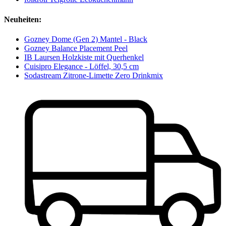
Neuheiten:
Gozney Dome (Gen 2) Mantel - Black
Gozney Balance Placement Peel
IB Laursen Holzkiste mit Querhenkel
Cuisipro Elegance - Löffel, 30,5 cm
Sodastream Zitrone-Limette Zero Drinkmix