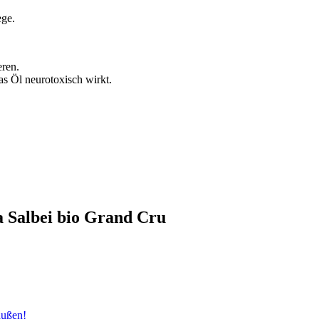
ege.
eren.
s Öl neurotoxisch wirkt.
a Salbei bio Grand Cru
außen!