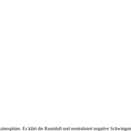
tmosphäre. Es klärt die Raumluft und neutralisiert negative Schwingun