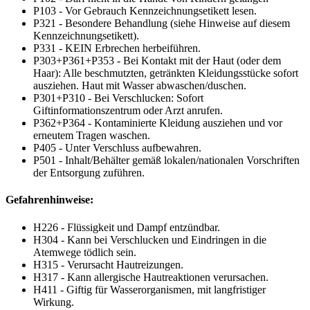
P103 - Vor Gebrauch Kennzeichnungsetikett lesen.
P321 - Besondere Behandlung (siehe Hinweise auf diesem
Kennzeichnungsetikett).
P331 - KEIN Erbrechen herbeiführen.
P303+P361+P353 - Bei Kontakt mit der Haut (oder dem
Haar): Alle beschmutzten, getränkten Kleidungsstücke sofort
ausziehen. Haut mit Wasser abwaschen/duschen.
P301+P310 - Bei Verschlucken: Sofort
Giftinformationszentrum oder Arzt anrufen.
P362+P364 - Kontaminierte Kleidung ausziehen und vor
erneutem Tragen waschen.
P405 - Unter Verschluss aufbewahren.
P501 - Inhalt/Behälter gemäß lokalen/nationalen Vorschriften
der Entsorgung zuführen.
Gefahrenhinweise:
H226 - Flüssigkeit und Dampf entzündbar.
H304 - Kann bei Verschlucken und Eindringen in die
Atemwege tödlich sein.
H315 - Verursacht Hautreizungen.
H317 - Kann allergische Hautreaktionen verursachen.
H411 - Giftig für Wasserorganismen, mit langfristiger
Wirkung.