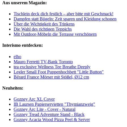
Aus unserem Magazin:
Tischlein deck dich festlich – aber bitte mit Geschmack!
Dampfen statt Bügeln: Zeit sparen und Kleidung schonen
Über die Wichtigkeit des Trinkens
Die Wahl des richtigen Teppichs
Mit Outdoor-Möbeln die Terrasse verschönern
Interismo entdecken:
elho
Mauro Ferretti TV-Bank Toronto
tea exclusive Wellness Tee Breathe Deeply
Legler Small Foot Puppenhochbett "Little Button"
Bérard France Mörser mit Stößel, Ø12 cm
Neuheiten:
Gozney Arc XL Cover
IB Laursen Papierservietten "Thymianzweig"
Gozney Arc Lite - Cover - Natural
Gozney Tread Adventure Stand - Black
Gozney Acacia Wood Pizza Peel & Server