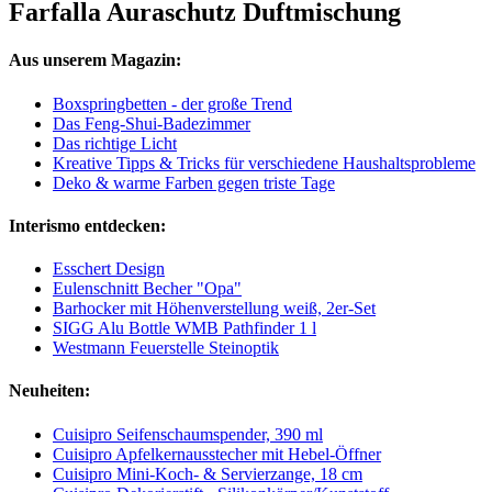
Farfalla Auraschutz Duftmischung
Aus unserem Magazin:
Boxspringbetten - der große Trend
Das Feng-Shui-Badezimmer
Das richtige Licht
Kreative Tipps & Tricks für verschiedene Haushaltsprobleme
Deko & warme Farben gegen triste Tage
Interismo entdecken:
Esschert Design
Eulenschnitt Becher "Opa"
Barhocker mit Höhenverstellung weiß, 2er-Set
SIGG Alu Bottle WMB Pathfinder 1 l
Westmann Feuerstelle Steinoptik
Neuheiten:
Cuisipro Seifenschaumspender, 390 ml
Cuisipro Apfelkernausstecher mit Hebel-Öffner
Cuisipro Mini-Koch- & Servierzange, 18 cm