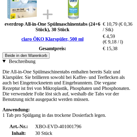
everdrop All-in-One Spülmaschinentabs (24+6
€ 10,79
(€ 0,36
Stück), 30 Stück
/ Stk)
€ 4,59
claro ÖKO Klarspüler, 500 ml
(€ 9,18 / l)
Gesamtpreis:
€ 15,38
Beide in den Warenkorb
Beschreibung
Die All-in-One Spülmaschinentabs enthalten bereits Salz und
Klarspüler. Sie brillieren sowohl bei Kaffee- und Teeflecken als
auch bei Eingetrocknetem und Eingebranntem. Die vegane
Rezeptur ist frei von Mikroplastik, Phosphaten und Phosphonaten.
Die verwendete Folie löst sich auf, weshalb die Tabs vor der
Benutzung nicht ausgepackt werden müssen.
Anwendung:
1 Tab pro Spülgang in das trockene Dosierfach legen.
Art.-Nr.:
XBO-EVD-401001796
Inhalt:
30 Stück