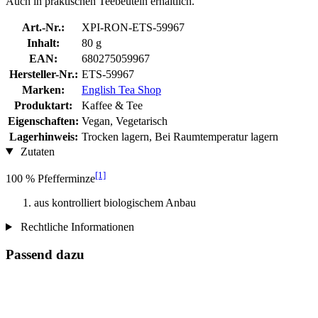
Auch in praktischen Teebeuteln erhältlich.
Art.-Nr.:
XPI-RON-ETS-59967
Inhalt:
80 g
EAN:
680275059967
Hersteller-Nr.:
ETS-59967
Marken:
English Tea Shop
Produktart:
Kaffee & Tee
Eigenschaften:
Vegan, Vegetarisch
Lagerhinweis:
Trocken lagern, Bei Raumtemperatur lagern
Zutaten
[1]
100 % Pfefferminze
aus kontrolliert biologischem Anbau
Rechtliche Informationen
Passend dazu