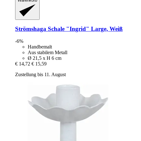
Warenkorb
Strömshaga
Schale "Ingrid" Large, Weiß
-6%
Handbemalt
Aus stabilem Metall
Ø 21,5 x H 6 cm
€ 14,72
€ 15,59
Zustellung bis 11. August