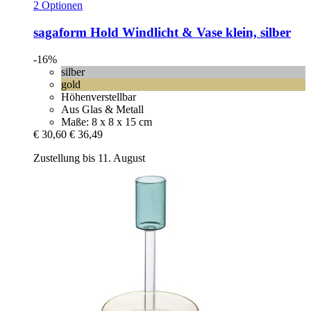
2 Optionen
sagaform
Hold Windlicht & Vase klein, silber
-16%
silber
gold
Höhenverstellbar
Aus Glas & Metall
Maße: 8 x 8 x 15 cm
€ 30,60
€ 36,49
Zustellung bis 11. August