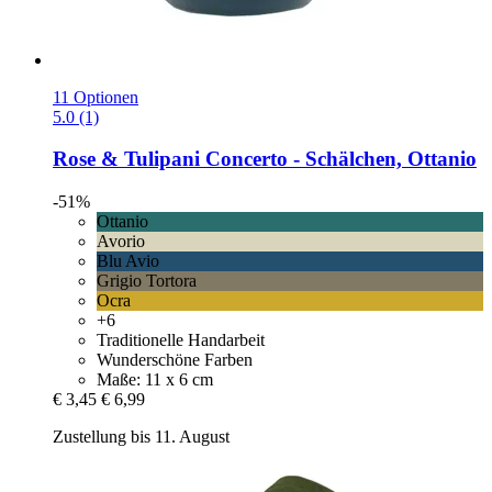
11 Optionen
5.0 (1)
Rose & Tulipani
Concerto -​ Schälchen, Ottanio
-51%
Ottanio
Avorio
Blu Avio
Grigio Tortora
Ocra
+6
Traditionelle Handarbeit
Wunderschöne Farben
Maße: 11 x 6 cm
€ 3,45
€ 6,99
Zustellung bis 11. August