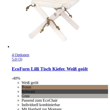
4 Optionen
5.0 (3)
EcoFurn
Lilli Tisch Kiefer, Weiß geölt
-40%
Weiß geölt
Braun
Schwarz
Grau
Passend zum EcoChair
Individuell kombinierbar
Mit Hanfseil zur Montage