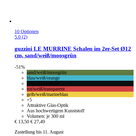
10 Optionen
5.0 (2)
guzzini
LE MURRINE Schalen im 2er-​Set Ø12
cm, sand/weiß/moosgrün
-51%
sand/weiß/moosgrün
blau/weiß/orange
schwarz/weiß/rot
rot/weiß/transparent
gelb/weiß/marineblau
+5
Attraktive Glas-Optik
Aus hochwertigem Kunststoff
Volumen: je 300 ml
€ 13,50
€ 27,49
Zustellung bis 11. August