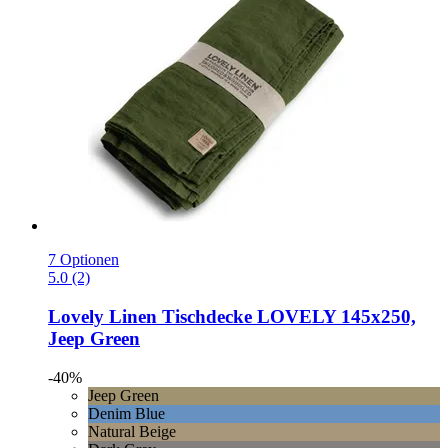
7 Optionen
5.0 (2)
Lovely Linen
Tischdecke LOVELY 145x250,
Jeep Green
-40%
Jeep Green
Denim Blue
Natural Beige