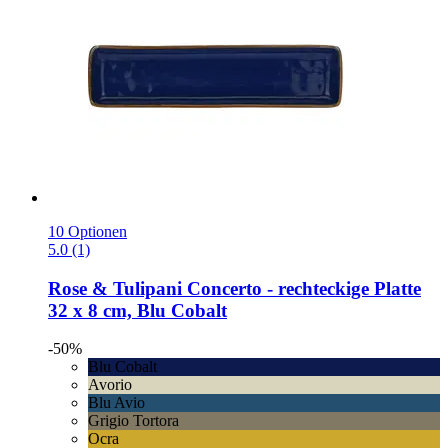
10 Optionen
5.0 (1)
Rose & Tulipani
Concerto -​ rechteckige Platte
32 x 8 cm, Blu Cobalt
-50%
Blu Cobalt
Avorio
Blu Avio
Grigio Tortora
Ocra