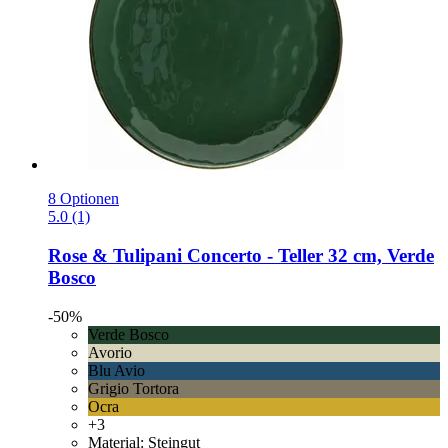
8 Optionen
5.0 (1)
Rose & Tulipani
Concerto -​ Teller 32 cm, Verde
Bosco
-50%
Verde Bosco
Avorio
Blu Avio
Grigio Tortora
Ocra
+3
Material: Steingut