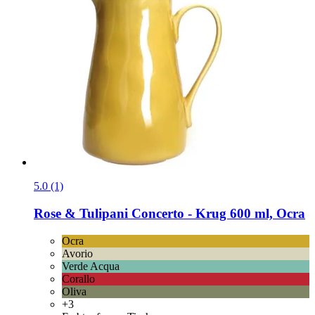
5.0 (1)
Rose & Tulipani
Concerto -​ Krug 600 ml, Ocra
Ocra
Avorio
Verde Acqua
Corallo
Oliva
+3