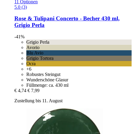
11 Optionen
5.0 (3)
Rose & Tulipani
Concerto -​ Becher 430 ml,
Grigio Perla
-41%
Grigio Perla
Avorio
Blu Avio
Grigio Tortora
Ocra
+6
Robustes Steingut
Wunderschöne Glasur
Füllmenge: ca. 430 ml
€ 4,74
€ 7,99
Zustellung bis 11. August