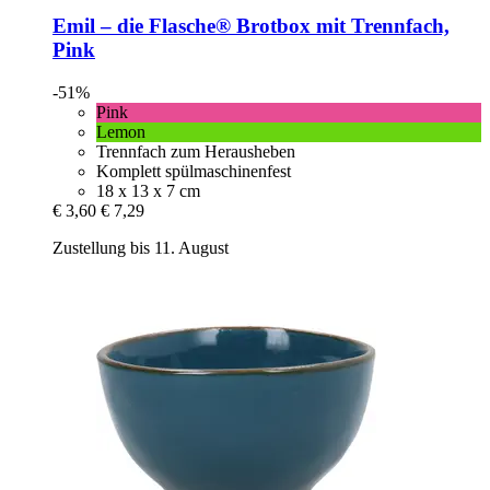
Emil – die Flasche®
Brotbox mit Trennfach,
Pink
-51%
Pink
Lemon
Trennfach zum Herausheben
Komplett spülmaschinenfest
18 x 13 x 7 cm
€ 3,60
€ 7,29
Zustellung bis 11. August