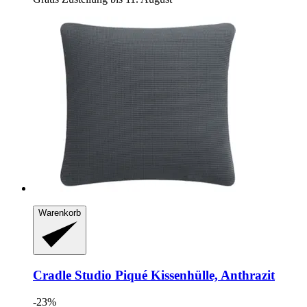
Warenkorb
Cradle Studio
Piqué Kissenhülle, Anthrazit
-23%