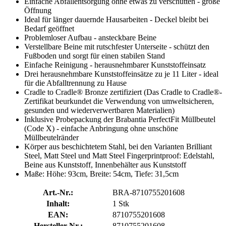
Einfache Abfallentsorgung ohne etwas zu verschütten - große
Öffnung
Ideal für länger dauernde Hausarbeiten - Deckel bleibt bei
Bedarf geöffnet
Problemloser Aufbau - ansteckbare Beine
Verstellbare Beine mit rutschfester Unterseite - schützt den
Fußboden und sorgt für einen stabilen Stand
Einfache Reinigung - herausnehmbarer Kunststoffeinsatz
Drei herausnehmbare Kunststoffeinsätze zu je 11 Liter - ideal
für die Abfalltrennung zu Hause
Cradle to Cradle® Bronze zertifiziert (Das Cradle to Cradle®-
Zertifikat beurkundet die Verwendung von umweltsicheren,
gesunden und wiederverwertbaren Materialien)
Inklusive Probepackung der Brabantia PerfectFit Müllbeutel
(Code X) - einfache Anbringung ohne unschöne
Müllbeutelränder
Körper aus beschichtetem Stahl, bei den Varianten Brilliant
Steel, Matt Steel und Matt Steel Fingerprintproof: Edelstahl,
Beine aus Kunststoff, Innenbehälter aus Kunststoff
Maße: Höhe: 93cm, Breite: 54cm, Tiefe: 31,5cm
Art.-Nr.:
BRA-8710755201608
Inhalt:
1 Stk
EAN:
8710755201608
Hersteller-Nr.:
8710755201608