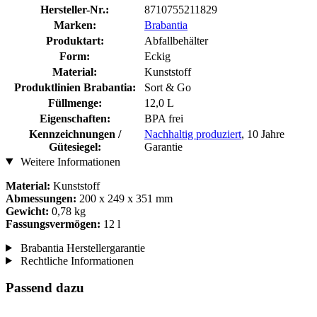
Hersteller-Nr.:
8710755211829
Marken:
Brabantia
Produktart:
Abfallbehälter
Form:
Eckig
Material:
Kunststoff
Produktlinien Brabantia:
Sort & Go
Füllmenge:
12,0 L
Eigenschaften:
BPA frei
Kennzeichnungen /
Nachhaltig produziert
, 10 Jahre
Gütesiegel:
Garantie
Weitere Informationen
Material:
Kunststoff
Abmessungen:
200 x 249 x 351 mm
Gewicht:
0,78 kg
Fassungsvermögen:
12 l
Brabantia Herstellergarantie
Rechtliche Informationen
Passend dazu