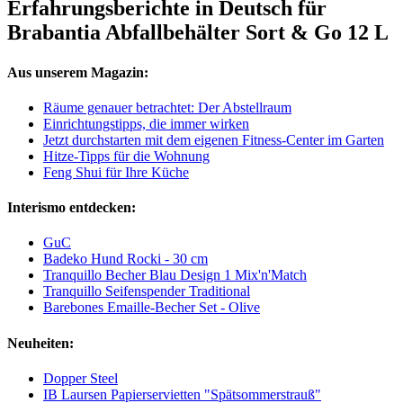
Erfahrungsberichte in Deutsch für
Brabantia Abfallbehälter Sort & Go 12 L
Aus unserem Magazin:
Räume genauer betrachtet: Der Abstellraum
Einrichtungstipps, die immer wirken
Jetzt durchstarten mit dem eigenen Fitness-Center im Garten
Hitze-Tipps für die Wohnung
Feng Shui für Ihre Küche
Interismo entdecken:
GuC
Badeko Hund Rocki - 30 cm
Tranquillo Becher Blau Design 1 Mix'n'Match
Tranquillo Seifenspender Traditional
Barebones Emaille-Becher Set - Olive
Neuheiten:
Dopper Steel
IB Laursen Papierservietten "Spätsommerstrauß"