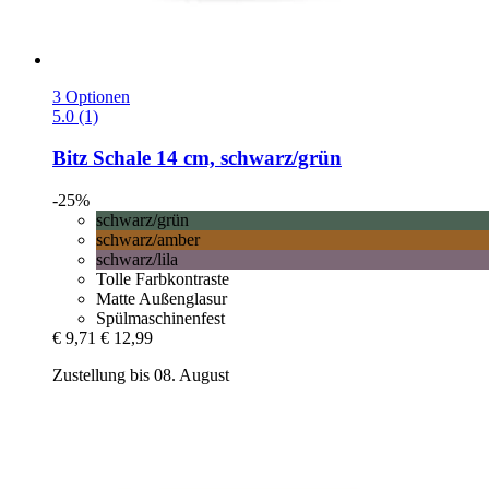
3 Optionen
5.0 (1)
Bitz
Schale 14 cm, schwarz/grün
-25%
schwarz/grün
schwarz/amber
schwarz/lila
Tolle Farbkontraste
Matte Außenglasur
Spülmaschinenfest
€ 9,71
€ 12,99
Zustellung bis 08. August