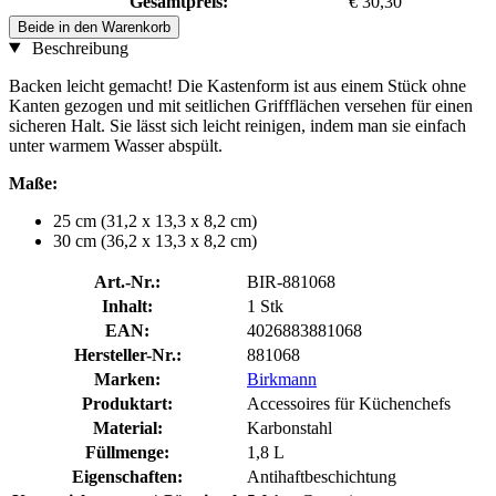
Gesamtpreis:
€ 30,30
Beide in den Warenkorb
Beschreibung
Backen leicht gemacht! Die Kastenform ist aus einem Stück ohne
Kanten gezogen und mit seitlichen Griffflächen versehen für einen
sicheren Halt. Sie lässt sich leicht reinigen, indem man sie einfach
unter warmem Wasser abspült.
Maße:
25 cm (31,2 x 13,3 x 8,2 cm)
30 cm (36,2 x 13,3 x 8,2 cm)
Art.-Nr.:
BIR-881068
Inhalt:
1 Stk
EAN:
4026883881068
Hersteller-Nr.:
881068
Marken:
Birkmann
Produktart:
Accessoires für Küchenchefs
Material:
Karbonstahl
Füllmenge:
1,8 L
Eigenschaften:
Antihaftbeschichtung