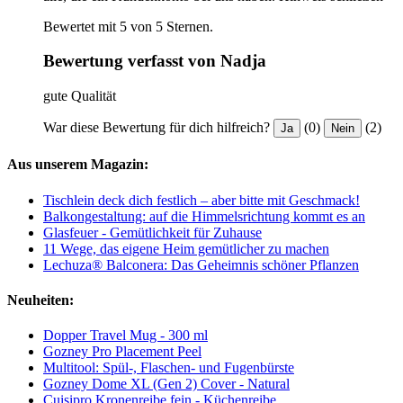
Bewertet mit 5 von 5 Sternen.
Bewertung verfasst von Nadja
gute Qualität
War diese Bewertung für dich hilfreich?
(0)
(2)
Ja
Nein
Aus unserem Magazin:
Tischlein deck dich festlich – aber bitte mit Geschmack!
Balkongestaltung: auf die Himmelsrichtung kommt es an
Glasfeuer - Gemütlichkeit für Zuhause
11 Wege, das eigene Heim gemütlicher zu machen
Lechuza® Balconera: Das Geheimnis schöner Pflanzen
Neuheiten:
Dopper Travel Mug - 300 ml
Gozney Pro Placement Peel
Multitool: Spül-, Flaschen- und Fugenbürste
Gozney Dome XL (Gen 2) Cover - Natural
Cuisipro Kronenreibe fein - Küchenreibe