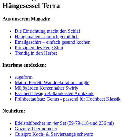
Hängesessel Terra
Aus unserem Magazin:
Die Einrichtung macht den Schlaf
Hängematten - einfach gemütlich
Emailgeschirr – einfach gesund kochen
Prinzipien des Feng Shui
Trendig in den Herbst
Interismo entdecken:
sagaform
Mauro Ferretti Wanddekoration Jungle
Miljögården Kerzenhalter Swirly
Esschert Design Balkonkasten Antikzink
Frühbeetaufsatz Genus - passend für Hochbeet Klassik
Neuheiten:
Edelstahlbecher im 4er Set (59-79-118-und 236 ml)
Gozney Thermometer
Cuisipro Koch- & Servierzange schwarz