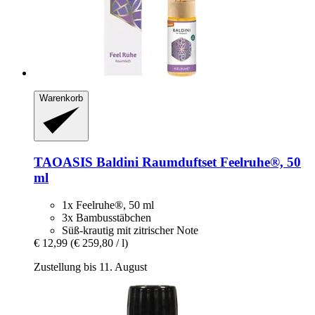
Warenkorb
TAOASIS
Baldini Raumduftset Feelruhe®, 50
ml
1x Feelruhe®, 50 ml
3x Bambusstäbchen
Süß-krautig mit zitrischer Note
€ 12,99
(€ 259,80 / l)
Zustellung bis 11. August