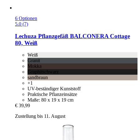
6 Optionen
5.0 (7)
Lechuza
Pflanzgefäß BALCONERA Cottage
80, Weiß
Weiß
Granit
Mokka
Graphitschwarz
sandbraun
+1
UV-beständiger Kunststoff
Praktische Pflanzeinsätze
Maße: 80 x 19 x 19 cm
€ 39,99
Zustellung bis 11. August