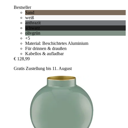
Bestseller
Sand
weiß
anthrazit
schwarz
olivgrün
+5
Material: Beschichtetes Aluminium
Für drinnen & draußen
Kabellos & aufladbar
€ 128,99
Gratis Zustellung bis 11. August