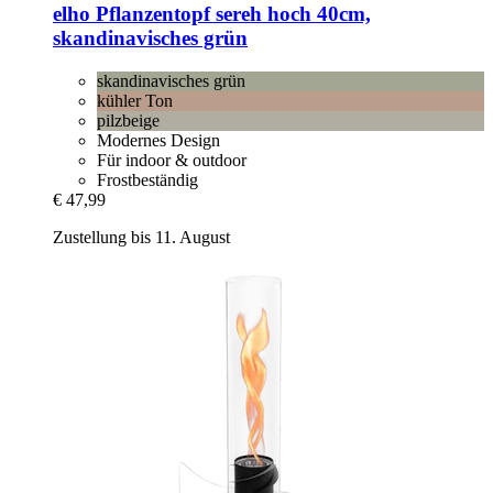
elho
Pflanzentopf sereh hoch 40cm,
skandinavisches grün
skandinavisches grün
kühler Ton
pilzbeige
Modernes Design
Für indoor & outdoor
Frostbeständig
€ 47,99
Zustellung bis 11. August