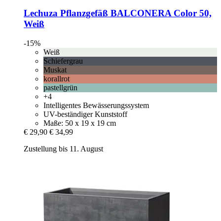
Lechuza
Pflanzgefäß BALCONERA Color 50,
Weiß
-15%
Weiß
Schiefergrau
Muskat
korallrot
pastellgrün
+4
Intelligentes Bewässerungssystem
UV-beständiger Kunststoff
Maße: 50 x 19 x 19 cm
€ 29,90
€ 34,99
Zustellung bis 11. August