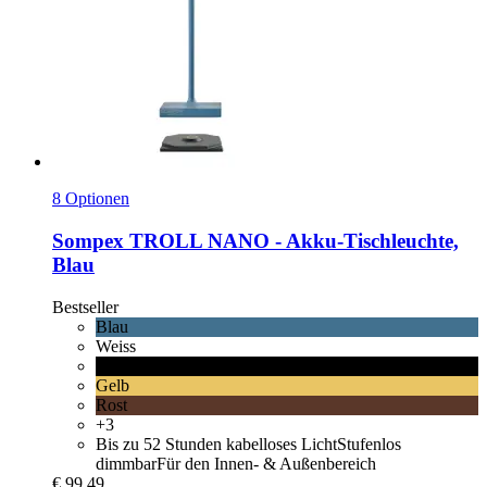
8 Optionen
Sompex
TROLL NANO -​ Akku-​Tischleuchte,
Blau
Bestseller
Blau
Weiss
Schwarz
Gelb
Rost
+3
Bis zu 52 Stunden kabelloses LichtStufenlos
dimmbarFür den Innen- & Außenbereich
€ 99,49