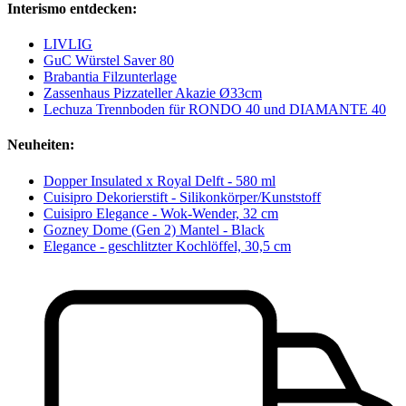
Interismo entdecken:
LIVLIG
GuC Würstel Saver 80
Brabantia Filzunterlage
Zassenhaus Pizzateller Akazie Ø33cm
Lechuza Trennboden für RONDO 40 und DIAMANTE 40
Neuheiten:
Dopper Insulated x Royal Delft - 580 ml
Cuisipro Dekorierstift - Silikonkörper/Kunststoff
Cuisipro Elegance - Wok-Wender, 32 cm
Gozney Dome (Gen 2) Mantel - Black
Elegance - geschlitzter Kochlöffel, 30,5 cm