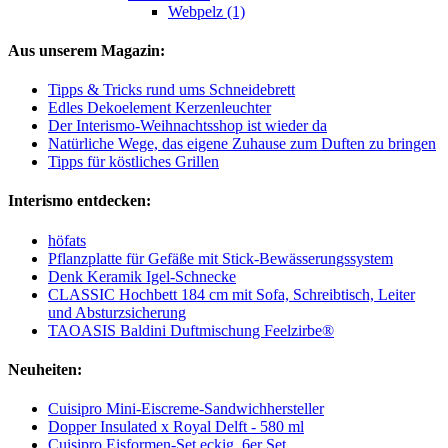
Webpelz (1)
Aus unserem Magazin:
Tipps & Tricks rund ums Schneidebrett
Edles Dekoelement Kerzenleuchter
Der Interismo-Weihnachtsshop ist wieder da
Natürliche Wege, das eigene Zuhause zum Duften zu bringen
Tipps für köstliches Grillen
Interismo entdecken:
höfats
Pflanzplatte für Gefäße mit Stick-Bewässerungssystem
Denk Keramik Igel-Schnecke
CLASSIC Hochbett 184 cm mit Sofa, Schreibtisch, Leiter
und Absturzsicherung
TAOASIS Baldini Duftmischung Feelzirbe®
Neuheiten:
Cuisipro Mini-Eiscreme-Sandwichhersteller
Dopper Insulated x Royal Delft - 580 ml
Cuisipro Eisformen-Set eckig, 6er Set