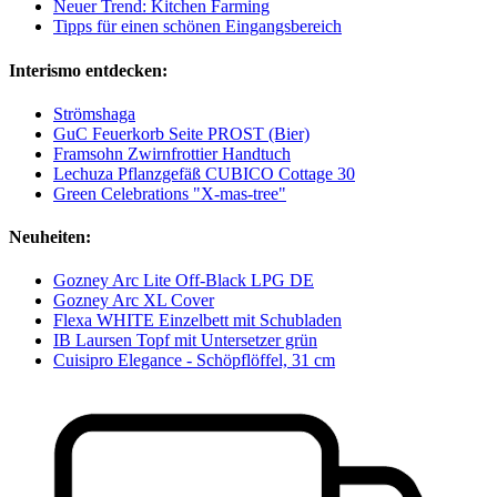
Neuer Trend: Kitchen Farming
Tipps für einen schönen Eingangsbereich
Interismo entdecken:
Strömshaga
GuC Feuerkorb Seite PROST (Bier)
Framsohn Zwirnfrottier Handtuch
Lechuza Pflanzgefäß CUBICO Cottage 30
Green Celebrations "X-mas-tree"
Neuheiten:
Gozney Arc Lite Off-Black LPG DE
Gozney Arc XL Cover
Flexa WHITE Einzelbett mit Schubladen
IB Laursen Topf mit Untersetzer grün
Cuisipro Elegance - Schöpflöffel, 31 cm