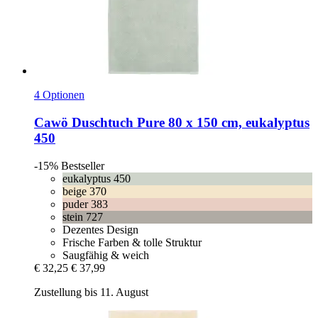
4 Optionen
Cawö
Duschtuch Pure 80 x 150 cm, eukalyptus
450
-15%
Bestseller
eukalyptus 450
beige 370
puder 383
stein 727
Dezentes Design
Frische Farben & tolle Struktur
Saugfähig & weich
€ 32,25
€ 37,99
Zustellung bis 11. August