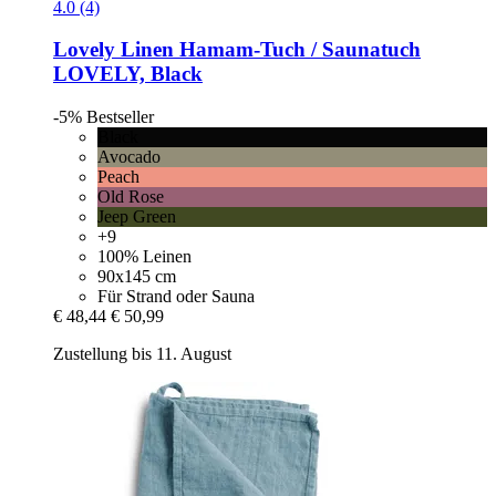
4.0 (4)
Lovely Linen
Hamam-​Tuch / Saunatuch
LOVELY, Black
-5%
Bestseller
Black
Avocado
Peach
Old Rose
Jeep Green
+9
100% Leinen
90x145 cm
Für Strand oder Sauna
€ 48,44
€ 50,99
Zustellung bis 11. August