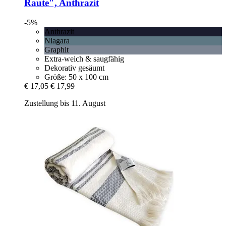
Raute", Anthrazit
-5%
Anthrazit
Niagara
Graphit
Extra-weich & saugfähig
Dekorativ gesäumt
Größe: 50 x 100 cm
€ 17,05
€ 17,99
Zustellung bis 11. August