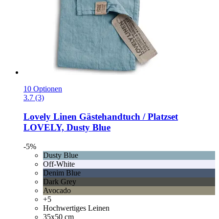
10 Optionen
3.7 (3)
Lovely Linen
Gästehandtuch / Platzset
LOVELY, Dusty Blue
-5%
Dusty Blue
Off-White
Denim Blue
Dark Grey
Avocado
+5
Hochwertiges Leinen
35x50 cm